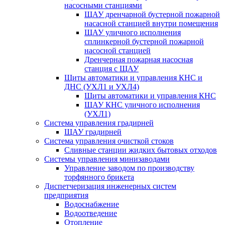
насосными станциями
ЩАУ дренчарной бустерной пожарной
насасной станцией внутри помещения
ЩАУ уличного исполнения
сплинкерной бустерной пожарной
насосной станцией
Дренчерная пожарная насосная
станция с ЩАУ
Щиты автоматики и управления КНС и
ДНС (УХЛ1 и УХЛ4)
Щиты автоматики и управления КНС
ЩАУ КНС уличного исполнения
(УХЛ1)
Система управления градирней
ЩАУ градирней
Система управления очисткой стоков
Сливные станции жидких бытовых отходов
Системы управления минизаводами
Управление заводом по производству
торфянного брикета
Диспетчеризация инженерных систем
предприятия
Водоснабжение
Водоотведение
Отопление