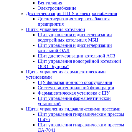
Вентиляция
Электроснабжение
Диспетчеризация ГПГУ и электроснабжения
Диспетчеризация энергоснабжения
предприятия
Щиты управления котельной
Щит управления и диспетчеризации
водогрейных котельных МБЦ
Щит управления и диспетчеризации
котельной ОАЛ
Щит диспетчеризации котельной АСЗ
Щит управления водогрейной котельной
ООО "Бупром"
Щиты управления фармацевтическими
установками
ЩУ фильтрационного оборудования
Система тангенциальной фильтрации
Фармацевтическая установка с ЩУ
Щит управления фармацевтической
установкой
Щиты управления гидравлическими прессами
Щит управления гидравлическим прессом
П-476
Щит управления гидравлическим прессом
ДА-7041