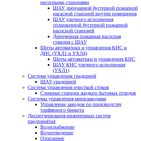
насосными станциями
ЩАУ дренчарной бустерной пожарной
насасной станцией внутри помещения
ЩАУ уличного исполнения
сплинкерной бустерной пожарной
насосной станцией
Дренчерная пожарная насосная
станция с ЩАУ
Щиты автоматики и управления КНС и
ДНС (УХЛ1 и УХЛ4)
Щиты автоматики и управления КНС
ЩАУ КНС уличного исполнения
(УХЛ1)
Система управления градирней
ЩАУ градирней
Система управления очисткой стоков
Сливные станции жидких бытовых отходов
Системы управления минизаводами
Управление заводом по производству
торфянного брикета
Диспетчеризация инженерных систем
предприятия
Водоснабжение
Водоотведение
Отопление