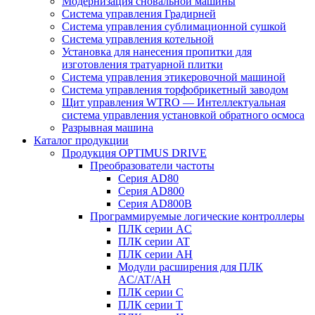
Модернизация сновальной машины
Система управления Градирней
Система управления сублимационной сушкой
Система управления котельной
Установка для нанесения пропитки для
изготовления тратуарной плитки
Система управления этикеровочной машиной
Система управления торфобрикетный заводом
Щит управления WTRO — Интеллектуальная
система управления установкой обратного осмоса
Разрывная машина
Каталог продукции
Продукция OPTIMUS DRIVE
Преобразователи частоты
Серия AD80
Серия AD800
Серия AD800B
Программируемые логические контроллеры
ПЛК серии AC
ПЛК серии AT
ПЛК серии AH
Модули расширения для ПЛК
AC/AT/AH
ПЛК серии C
ПЛК серии T